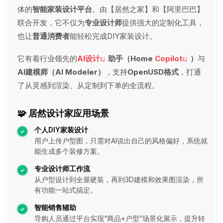
体的
智能家装设计平台
。由【居然之家】和【阿里巴巴】
联合开发，它不仅为
专业设计师
提供强大的定制化工具，
也让
普通消费者
能轻松完成DIY家装设计。
它有着行业领先的
AI设计
助手（Home
Copilot
）
与
AI建模师（AI Modeler）
，支持
OpenUSD格式
，打通
了从灵感到渲染、从定制到下单的全流程。
🧩 居然设计家应用场景
个人DIY家装设计
用户上传户型图，只需对AI说出自己的风格偏好，系统就
能生成多个装修方案。
专业设计师工作流
从户型设计到全屋硬装，再到3D建模和效果图渲染，所
有功能一站式搞定。
智能销售辅助
导购人员通过平台实现“商品+户型”场景化展示，提升转