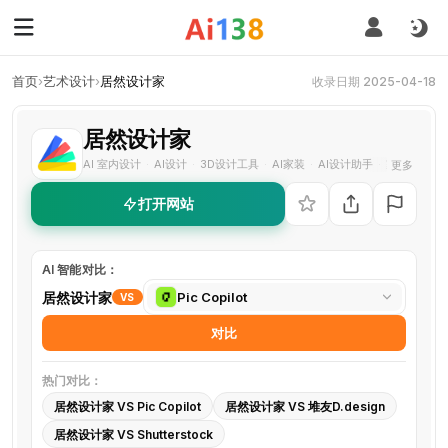
首页
›
艺术设计
›
居然设计家
收录日期 2025-04-18
居然设计家
AI 室内设计
AI设计
3D设计工具
AI家装
AI设计助手
家装设计软
更多
·
·
·
·
·
打开网站
AI 智能对比：
选
居然设计家
Pic Copilot
VS
择
对比
对
比
热门对比：
工
居然设计家 VS Pic Copilot
居然设计家 VS 堆友D.design
具
居然设计家 VS Shutterstock