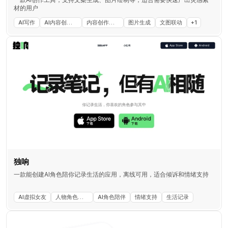
材的用户
AI写作
AI内容创作工具
内容创作者工具
图片生成
文图联动
+1
独响
一款能创建AI角色陪你记录生活的应用，离线可用，适合倾诉和情绪支持
AI虚拟女友
人物角色生成
AI角色陪伴
情绪支持
生活记录