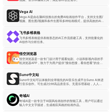
Vega AI
Vega AI是由右脑科技推出的免费AI绘画创作平台，支持文生图/
视频、图生图/视频和条件生图等多种绘画模式，提供高效的AI绘
画体验。
飞书多维表格
飞书多维表格提供表格形态的AI工作流搭建工具，支持批量化的
AI创作与分析任务。
悟空浏览器
悟空浏览器是一款专门设计用于观看短剧、小说和影视内容的手
机浏览器APP，致力于为用户提供“搜你想搜，看你想看”的全新
浏览器体验。
Suno中文站
Suno中文站可以体验到全球领先的AI音乐生成平台Suno AI来进
行音乐创作。可生成2分钟高品质音乐。无需乐理基础，人人都
能成为音乐制作人！
奇域AI
奇域AI是一款专注于AI国风绘画创作的智能工具，用户可以通过
输入中文文字描述，生成相应风格的绘画作品。