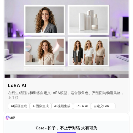
LoRA AI
在线生成图片和训练自定义LoRA模型，适合做角色、产品图与动漫风格，
上手快
AI插画生成
AI图像生成
AI视频生成
LoRA AI
自定义LoRA训练