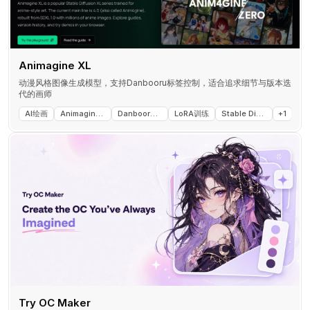
Animagine XL
动漫风格图像生成模型，支持Danbooru标签控制，适合追求细节与版本迭
代的画师
AI绘画
Animagine XL
Danbooru标签
LoRA训练
Stable Diffusion XL
+1
Try OC Maker