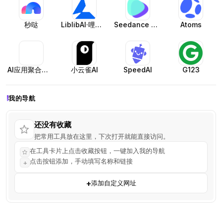
秒哒
LiblibAI·哩布哩布AI
Seedance 2.0
Atoms
AI应用聚合平台
小云雀AI
SpeedAI
G123
我的导航
还没有收藏
把常用工具放在这里，下次打开就能直接访问。
在工具卡片上点击收藏按钮，一键加入我的导航
点击按钮添加，手动填写名称和链接
+
+
添加自定义网址