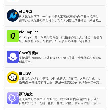
AI大学堂
科大讯飞旗下的，一个专注于人工智能领域的学习和交流平台。
该平台由讯飞开放平台打造，旨在为AI领域的开发者、爱好者以
及从业人员提供丰富的资源、专业的课程以及共享的服务。
Pic Copilot
Pic Copilot是一款专为电商设计打造的智能工具。通过一键去背
景、风格化模板、AI 模特、AI 背景生成和图片翻译功能。
Coze智能体
支持调用DeepSeek满血版！Coze扣子是一个无代码AI智能体
创建平台。
白日梦AI
白日梦AI提供文生视频、AI生成分镜、AI配音、AI角色生成、人
物/场景一致性等多种功能，形成一套完整的AI视频创作工作流，
帮助用户提升创作效率，生成优质的内容。
讯飞绘文
讯飞绘文是由科大讯飞推出的一站式AIGC内容运营平台。该平
台集成AI写作、选题、配图、排版、润色、发布等功能，旨在帮
助用户高效生成和管理各类数字内容，提升内容创作效率。