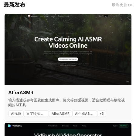
最新发布
最近更新>>
AIforASMR
输入描述或参考图就能生成雨声、篝火等舒缓视觉，适合做睡眠与放松视
频的AI工具
AI视频
文字转视频工具
AIforASMR
AI生成ASMR
+3