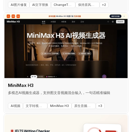
AI图片修复
AI文字替换
ChangeTextImage
保持原风格文字修改
+2
MiniMax H3
多模态AI视频生成器，支持图文音视频混合输入，一句话精准编辑
AI视频
文字转视频工具
MiniMax H3
原生音频生成
+3