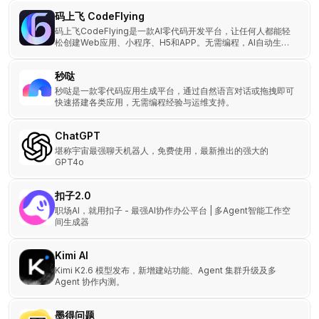
码上飞 CodeFlying
码上飞CodeFlying是一款AI零代码开发平台，让任何人都能轻
松创建Web应用、小程序、H5和APP。无需编程，AI自动生成
应用，即时部署。
秒哒
秒哒是一款零代码应用生成平台，通过自然语言对话或拖拽即可
快速搭建各类应用，无需编程经验与运维支持。
ChatGPT
堪称宇宙最强聊天机器人，免费使用，最新推出的强大的
GPT4o
扣子2.0
职场AI，就用扣子 - 最强AI协作办公平台 | 多Agent智能工作空
间生成器
Kimi AI
Kimi K2.6 模型发布，新增建站功能、Agent 集群升级及多
Agent 协作内测。
墨得问题