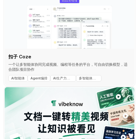
扣子 Coze
一个让多智能体协同完成视频、编程等任务的平台，可自由切换模型，适
合团队项目协作
AI智能体
Agent编排
AI生产力工具
多智能体协作平台