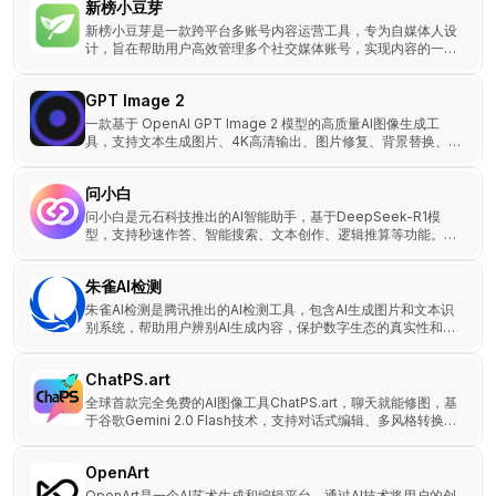
新榜小豆芽
新榜小豆芽是一款跨平台多账号内容运营工具，专为自媒体人设
计，旨在帮助用户高效管理多个社交媒体账号，实现内容的一键
发布和数据分析。
GPT Image 2
一款基于 OpenAI GPT Image 2 模型的高质量AI图像生成工
具，支持文本生成图片、4K高清输出、图片修复、背景替换、产
品图制作等功能。
问小白
问小白是元石科技推出的AI智能助手，基于DeepSeek-R1模
型，支持秒速作答、智能搜索、文本创作、逻辑推算等功能。帮
助学生、教师、职场人士和创作者提高效率，快速解决问题并激
发创意。
朱雀AI检测
朱雀AI检测是腾讯推出的AI检测工具，包含AI生成图片和文本识
别系统，帮助用户辨别AI生成内容，保护数字生态的真实性和可
信度。
ChatPS.art
全球首款完全免费的AI图像工具ChatPS.art，聊天就能修图，基
于谷歌Gemini 2.0 Flash技术，支持对话式编辑、多风格转换及
商业用途，无需注册立即体验。
OpenArt
OpenArt是一个AI艺术生成和编辑平台，通过AI技术将用户的创