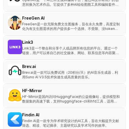
意转换为艺术作品。它提供了多种AI绘绘图图工具和编辑套件，
帮助用户实现他们的艺术构思。
FreeGen AI
FreeGen是一款无限免费文生图服务，旨在永久免费，高度定制
化为有文生图需求的用户提供多一个选择。不受限、没token压
力。
Link3
Link3是一个整合和分享个人或品牌所有信息的平台。通过一个
链接，用户可以将自己的社交媒体、网站、联系信息等内容聚合
在一个页面上，方便他人访问和了解。
Brev.ai
Brev.ai是一款可以免费试用（20积分/天）的AI音乐生成器，利
用Suno AI V3.5技术快速生成高质量的音乐。
HF-Mirror
HF-Mirror是国内访问HuggingFace的公益镜像站，提供模型和
数据集的高速下载，支持huggingface-cli和hfd工具，适用于
AI开发者与研究人员。
Findin AI
Findin AI是一款专为学术研究设计的AI工具，旨在大幅提升文献
筛选、精读、笔记摘录、主题研究以及学术写作的效率。