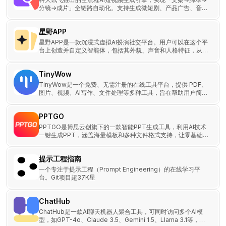
分镜→成片」全链路自动化。支持生成微短剧、产品广告、音乐
MV等15+视频类型。
星野APP
星野APP是一款沉浸式虚拟AI扮演社交平台。用户可以在这个平
台上创造并自定义智能体，包括其外貌、声音和人格特征，从而
进行实时互动和沟通。
TinyWow
TinyWow是一个免费、无需注册的在线工具平台，提供 PDF、
图片、视频、AI写作、文件处理等多种工具，旨在帮助用户简化
日常任务。该平台拥有200+在线工具。
PPTGO
PPTGO是博思云创旗下的一款智能PPT生成工具，利用AI技术
一键生成PPT，涵盖海量模板和多种文件格式支持，让零基础用
户也能轻松制作专业PPT。
提示工程指南
一个专注于提示工程（Prompt Engineering）的在线学习平
台。Git项目超37K星
ChatHub
ChatHub是一款AI聊天机器人聚合工具，可同时访问多个AI模
型，如GPT-4o、Claude 3.5、Gemini 1.5、Llama 3.1等，并