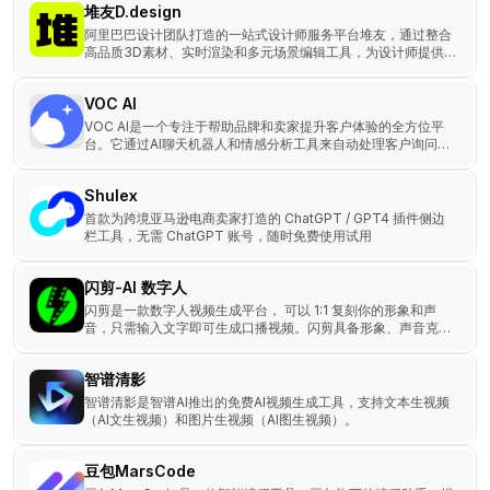
堆友D.design
阿里巴巴设计团队打造的一站式设计师服务平台堆友，通过整合
高品质3D素材、实时渲染和多元场景编辑工具，为设计师提供
了一个强大且易用的平台，显著提升了设计工作效率和创作质
量。
VOC AI
VOC AI是一个专注于帮助品牌和卖家提升客户体验的全方位平
台。它通过AI聊天机器人和情感分析工具来自动处理客户询问、
分析客户评论，并提供深度市场洞察。
Shulex
首款为跨境亚马逊电商卖家打造的 ChatGPT / GPT4 插件侧边
栏工具，无需 ChatGPT 账号，随时免费使用试用
闪剪-AI 数字人
闪剪是一款数字人视频生成平台， 可以 1:1 复刻你的形象和声
音，只需输入文字即可生成口播视频。闪剪具备形象、声音克
隆、链接成片以及直播切片等功能；手机端和网页端通用。
智谱清影
智谱清影是智谱AI推出的免费AI视频生成工具，支持文本生视频
（AI文生视频）和图片生视频（AI图生视频）。
豆包MarsCode