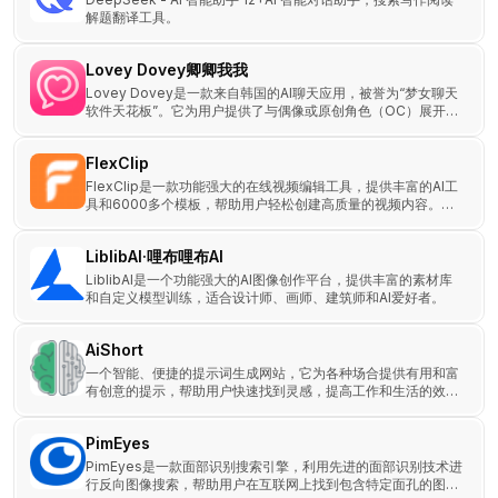
解题翻译工具。
Lovey Dovey卿卿我我
Lovey Dovey是一款来自韩国的AI聊天应用，被誉为“梦女聊天
软件天花板”。它为用户提供了与偶像或原创角色（OC）展开
“赛博恋爱”的机会，沉浸式的互动体验。
FlexClip
FlexClip是一款功能强大的在线视频编辑工具，提供丰富的AI工
具和6000多个模板，帮助用户轻松创建高质量的视频内容。适
用于社交媒体、教育、营销等多种场景。
LiblibAI·哩布哩布AI
LiblibAI是一个功能强大的AI图像创作平台，提供丰富的素材库
和自定义模型训练，适合设计师、画师、建筑师和AI爱好者。
AiShort
一个智能、便捷的提示词生成网站，它为各种场合提供有用和富
有创意的提示，帮助用户快速找到灵感，提高工作和生活的效
率。该平台还包括一个提示词分享社区，让用户轻松找到适用于
不同场景的指令。
PimEyes
PimEyes是一款面部识别搜索引擎，利用先进的面部识别技术进
行反向图像搜索，帮助用户在互联网上找到包含特定面孔的图