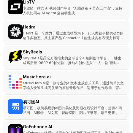
LibTV
专业级一站式 AI 视频创作平台, “无限画布 + 节点工作流”，支持
人机协同与 AI Agent 全自动生成
Hedra
Hedra 是一个致力于通过生成模型为下一代人类叙事提供动力的
创作实验室。其主要产品 Character-1 能生成具有表现力和可控
人类角色的视频，旨在帮助用户构建虚拟世界和讲述故事。
SkyReels
SkyReels是昆仑万维推出的全球首个AI短剧创作平台，一键生
成高质量1080P 60帧短剧，推动AI创作进入“一人一剧”新时
代。
MusicHero.ai
MusicHero.ai是一款专业的AI文本生成音乐工具，通过简单的文
字输入快速生成高质量的原创音乐作品，适用于创作歌曲、背景
音乐和广告配乐等多种场景。
易可图AI
易可图，极简易用的AI图片美化及海报在线设计平台，提供AI商
品图、AI模特、AI文案、智能抠图、图片压缩等，每日更新，轻
松搞定设计！
GoEnhance AI
GoEnhance AI 通过其强大的视频和图像处理工具，为创作者提