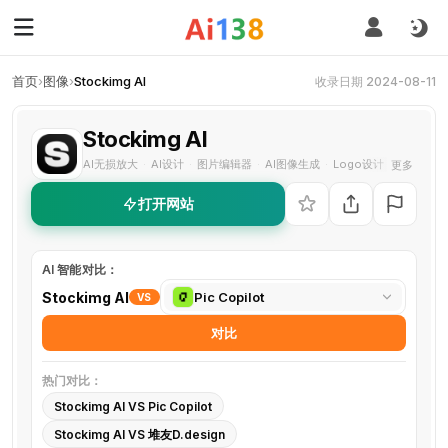
首页
›
图像
›
Stockimg AI
收录日期 2024-08-11
Stockimg AI
AI无损放大
AI设计
图片编辑器
AI图像生成
Logo设计
书籍封面
更多
·
·
·
·
·
打开网站
AI 智能对比：
选
Stockimg AI
Pic Copilot
VS
择
对比
对
比
热门对比：
工
Stockimg AI VS Pic Copilot
具
Stockimg AI VS 堆友D.design