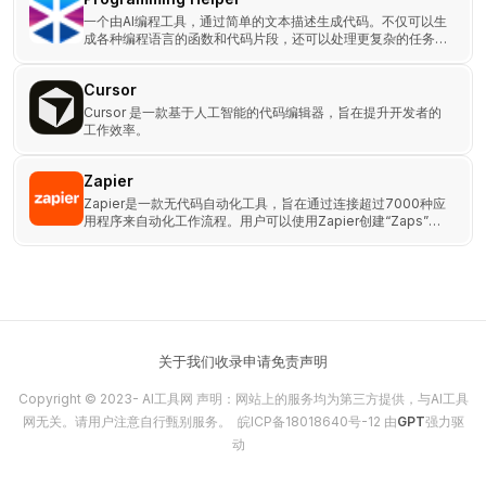
一个由AI编程工具，通过简单的文本描述生成代码。不仅可以生
成各种编程语言的函数和代码片段，还可以处理更复杂的任务，
如生成SQL命令、HTML代码、正则表达式、CSS样式等。
Cursor
Cursor 是一款基于人工智能的代码编辑器，旨在提升开发者的
工作效率。
Zapier
Zapier是一款无代码自动化工具，旨在通过连接超过7000种应
用程序来自动化工作流程。用户可以使用Zapier创建“Zaps”，
这些是触发动作的工作流程，使得不同应用程序之间的集成和自
动化变得简单。
关于我们
收录申请
免责声明
Copyright © 2023-
AI工具网
声明：网站上的服务均为第三方提供，与AI工具
网无关。请用户注意自行甄别服务。
皖ICP备18018640号-12
由
GPT
强力驱
动