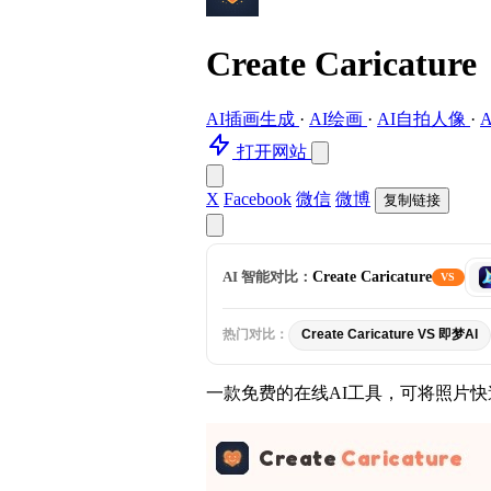
Create Caricature
AI插画生成
·
AI绘画
·
AI自拍人像
·
打开网站
X
Facebook
微信
微博
复制链接
选
AI 智能对比：
Create Caricature
VS
择
对
比
热门对比：
Create Caricature VS 即梦AI
工
具
一款免费的在线AI工具，可将照片