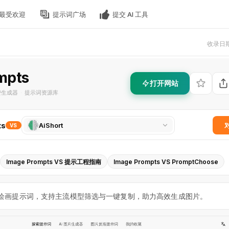
最受欢迎
提示词广场
提交 AI 工具
收录日期 
mpts
打开网站
费生成器
提示词资源库
·
选
ts
AiShort
VS
择
对
比
Image Prompts VS 提示工程指南
Image Prompts VS PromptChoose
工
具
AI绘画提示词，支持主流模型筛选与一键复制，助力高效生成图片。