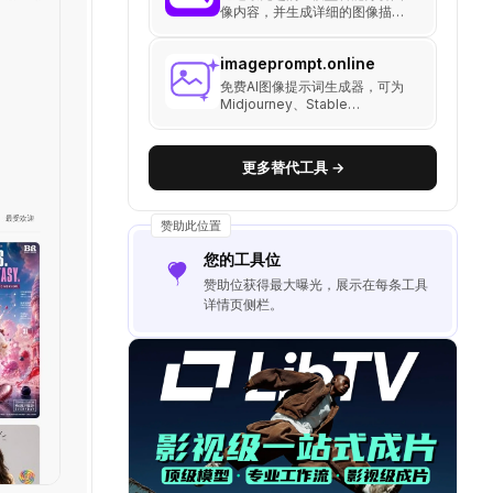
像内容，并生成详细的图像描
述。支持根据多种 AI 模型定制的
提示词格式，包括Midjourney、
imageprompt.online
Flux和SD。
免费AI图像提示词生成器，可为
Midjourney、Stable
Diffusion、DALL-E 3及Flux生
成优化提示，无需登录。
更多替代工具 →
赞助此位置
您的工具位
赞助位获得最大曝光，展示在每条工具
详情页侧栏。