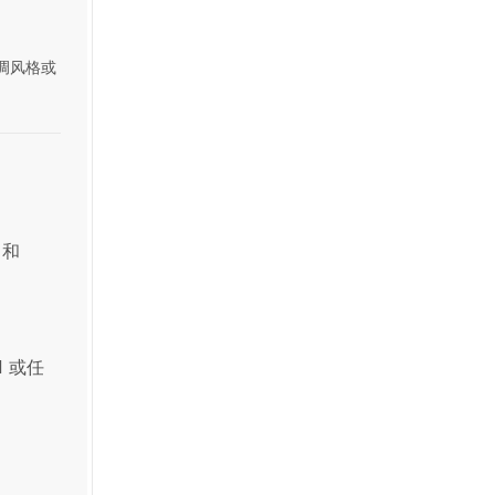
调风格或
 和
I 或任