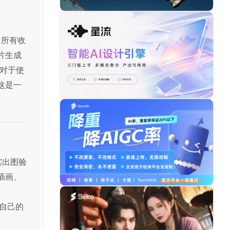
：所有收
片生成
对于使
，这是一
真实出图验
插画、
、
到自己的