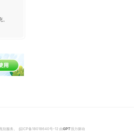
充。
行甄别服务。
皖ICP备18018640号-12
由
GPT
强力驱动