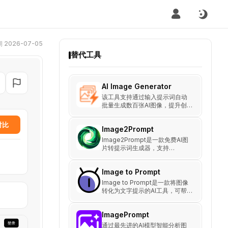
2026-07-05
替代工具
AI Image Generator
该工具支持通过输入提示词自动
批量生成数百张AI图像，提升创
作效率。
对比
Image2Prompt
Image2Prompt是一款免费AI图
片转提示词生成器，支持
Midjourney、Stable Diffusion
和Flux AI，通过智能分析图片，
Image to Prompt
生成优化的AI画图提示词。
Image to Prompt是一款将图像
转化为文字提示的AI工具，可帮
助用户快速生成用于Stable
Diffusion、Midjourney等平台
ImagePrompt
的prompt。
通过最先进的AI模型智能分析图