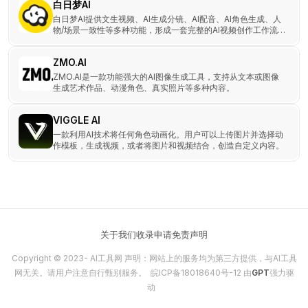
白日梦AI
白日梦AI提供文生视频、AI生成分镜、AI配音、AI角色生成、人
物/场景一致性等多种功能，形成一套完整的AI视频创作工作流，
帮助用户提升创作效率，生成优质的内容。
ZMO.AI
ZMO.AI是一款功能强大的AI图像生成工具，支持从文本或图像
生成艺术作品、动漫角色、真实照片等多种内容。
VIGGLE AI
一款利用AI技术将任何角色动画化。用户可以上传图片并选择动
作模板，生成视频，或者将图片和视频结合，创造自定义内容。
关于我们
收录申请
免责声明
Copyright © 2023-
AI工具网
声明：网站上的服务均为第三方提供，与AI工具
网无关。请用户注意自行甄别服务。
皖ICP备18018640号-12
由
GPT
强力驱
动