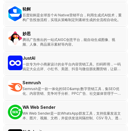
轻舸
百度轻舸是全球首个AI Native营销平台，利用生成式AI技术，重
构广告投放流程，实现从策略制定到素材生成的全流程自动化。
妙思
腾讯广告推出的一站式AIGC创意平台，能自动生成图像、视
频、人像、商品展示素材等内容。
JustAI
一款专为中小商家设计的全平台内容营销工具。扫码即用，一码
搞定大众点评、小红书、美团、抖音与微信朋友圈营销，让获客
更简单，生意更旺盛！
Semrush
Semrush是一款一体化的SEO&amp;数字营销工具，集SEO优
化、内容营销、竞争对手分析、PPC广告、社交媒体管理于一
体，帮助企业和个人优化搜索引擎排名、提升流量、增强品牌影
响力。
WA Web Sender
WA Web Sender是一款WhatsApp群发工具，支持批量发送文
本、图片、视频、文档，并提供发送间隔控制、CSV 导入、透明
发送状态。适用于市场营销、客服通知、社群管理，帮助企业更
高效地运营WhatsApp营销。