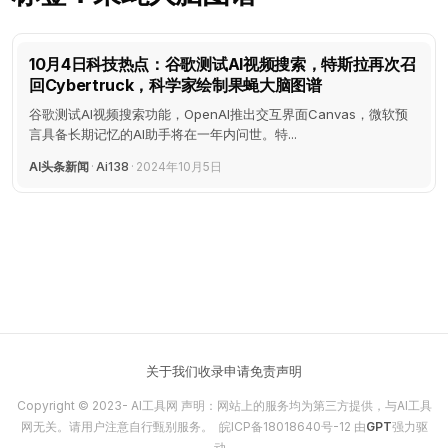
10月4日科技热点：谷歌测试AI视频搜索，特斯拉再次召
回Cybertruck，科学家绘制果蝇大脑图谱
谷歌测试AI视频搜索功能，OpenAI推出交互界面Canvas，微软预
言具备长期记忆的AI助手将在一年内问世。特...
AI头条新闻
·
Ai138
·
2024年10月5日
关于我们
收录申请
免责声明
Copyright © 2023-
AI工具网
声明：网站上的服务均为第三方提供，与AI工具
网无关。请用户注意自行甄别服务。
皖ICP备18018640号-12
由
GPT
强力驱
动