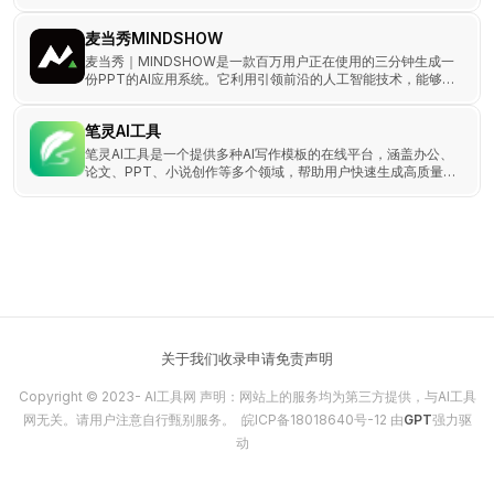
麦当秀MINDSHOW
麦当秀｜MINDSHOW是一款百万用户正在使用的三分钟生成一
份PPT的AI应用系统。它利用引领前沿的人工智能技术，能够自
动完成演示内容的设计。
笔灵AI工具
笔灵AI工具是一个提供多种AI写作模板的在线平台，涵盖办公、
论文、PPT、小说创作等多个领域，帮助用户快速生成高质量的
文稿和报告。
关于我们
收录申请
免责声明
Copyright © 2023-
AI工具网
声明：网站上的服务均为第三方提供，与AI工具
网无关。请用户注意自行甄别服务。
皖ICP备18018640号-12
由
GPT
强力驱
动