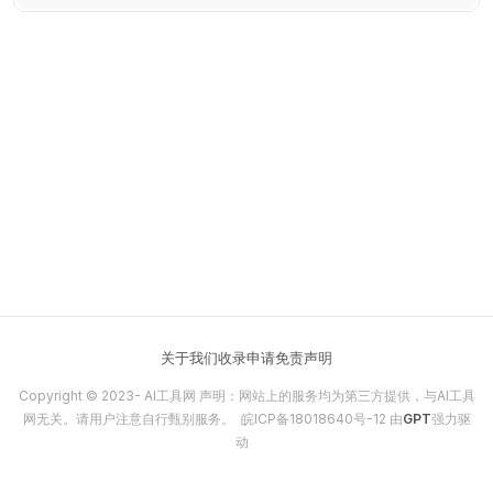
护隐私安全，帮助用户高效管理信息与灵感！
关于我们
收录申请
免责声明
Copyright © 2023-
AI工具网
声明：网站上的服务均为第三方提供，与AI工具
网无关。请用户注意自行甄别服务。
皖ICP备18018640号-12
由
GPT
强力驱
动