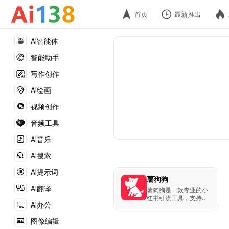
首页
最新推出
AI智能体
智能助手
写作创作
AI绘画
视频创作
音频工具
AI音乐
AI搜索
AI提示词
薯狗狗
AI翻译
薯狗狗是一款专业的小
红书引流工具，支持笔
AI办公
记监控、评论采集、账
号监控等30+功能，快
图像编辑
速实现私域流量增长。