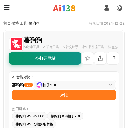
首页
›
效率工具
›
薯狗狗
收录日期 2024-12-22
薯狗狗
AI效率工具
AI研究工具
AI社交助手
小红书引流工具
私域流量工具
更多
·
·
·
·
打开网站
AI 智能对比：
选
薯狗狗
扣子2.0
VS
择
对比
对
比
热门对比：
工
薯狗狗 VS Shulex
薯狗狗 VS 扣子2.0
具
薯狗狗 VS 飞书多维表格