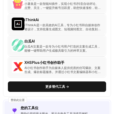
对
小薯条是一款智能AI插件，实现小红书/抖音自动评论、
比
点赞、关注，一键提升账号活跃度，助您快速涨粉，轻松
变红。
iThinkAi
iThinkAi是一款高效的AI工具，专为小红书和自媒体创作
者设计，支持批量生成图文、短视频转图文、自动复刻对
标账号的爆款内容，并一键发布。通过违禁词检测、自动
配图等功能。
白瓜AI
白瓜AI文案是一款专为小红书用户打造的文案生成工具，
能够一键帮助用户生成极具吸引力的种草文案。
XHSPlus小红书创作助手
AI小红书创作助手为自媒体人提供优质的仿写爆款、文案
生成、爆款标题服务。并通过小红书文案编辑器和小红书
种草文案模板，使您的小红书笔记创作更简单、更高效！
🚀
更多替代工具 →
赞助此位置
您的工具位
赞助位获得最大曝光，展示在每条工具详情页侧栏。