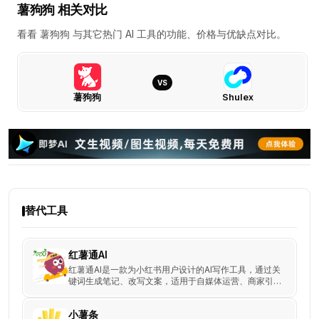
薯狗狗 相关对比
看看 薯狗狗 与其它热门 AI 工具的功能、价格与优缺点对比。
VS
薯狗狗
Shulex
薯
狗
狗
VS
Shulex：
功
替代工具
能、
价
格、
红薯通AI
优
红薯通AI是一款为小红书用户设计的AI写作工具，通过关
键词生成笔记、改写文案，适用于自媒体运营、商家引
缺
流、产品销售等多种场景。
点
小薯条