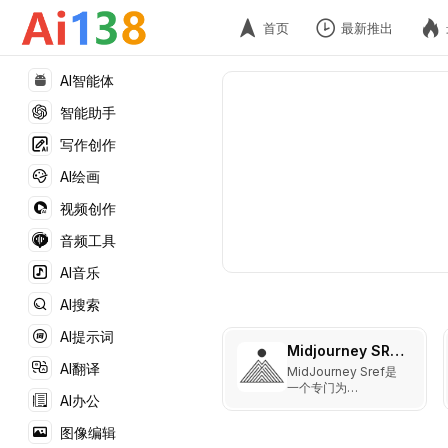
首页
最新推出
AI智能体
智能助手
写作创作
AI绘画
视频创作
音频工具
AI音乐
AI搜索
AI提示词
Midjourney SREF代码库
AI翻译
MidJourney Sref是
一个专门为
AI办公
MidJourney用户提供
风格参考代码 (sref)
图像编辑
和风格参考 (style