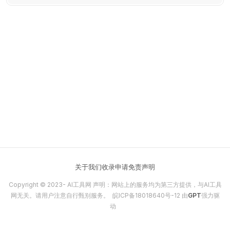
是一款创新的生活搜索助手。
关于我们
收录申请
免责声明
Copyright © 2023-
AI工具网
声明：网站上的服务均为第三方提供，与AI工具
网无关。请用户注意自行甄别服务。
皖ICP备18018640号-12
由
GPT
强力驱
动