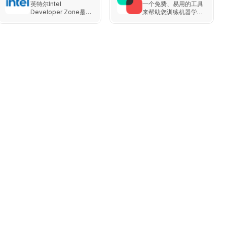
务。
业动态和技术趋势。
英特尔Intel
一个免费、易用的工具
Developer Zone是开
来帮助您训练机器学习
发者探索工具、技术，
模型。
连接同行，并管理产品
的理想平台，覆盖多个
技术领域，提供全方位
的资源支持。