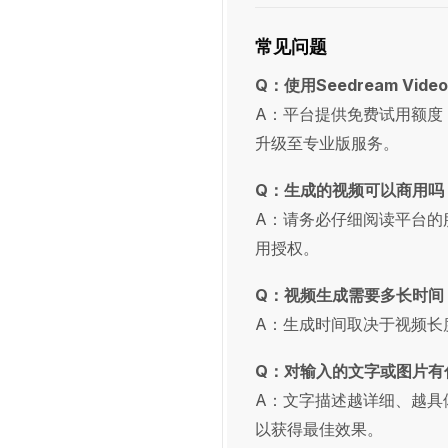
常见问题
Q：使用Seedream Vid
A：平台提供免费试用额度
升级至专业版服务。
Q：生成的视频可以商用吗
A：请务必仔细阅读平台的
用授权。
Q：视频生成需要多长时间
A：生成时间取决于视频长
Q：对输入的文字或图片有
A：文字描述越详细、越具
以获得最佳效果。