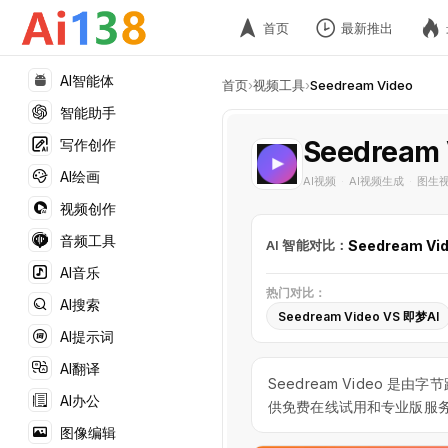
首页
最新推出
AI智能体
首页
›
视频工具
›
Seedream Video
智能助手
Seedream 
写作创作
AI绘画
AI视频
AI视频生成
图生
·
·
视频创作
音频工具
AI 智能对比：
Seedream Vi
AI音乐
热门对比：
AI搜索
Seedream Video VS 即梦AI
AI提示词
AI翻译
Seedream Video 
AI办公
供免费在线试用和专业版服
图像编辑