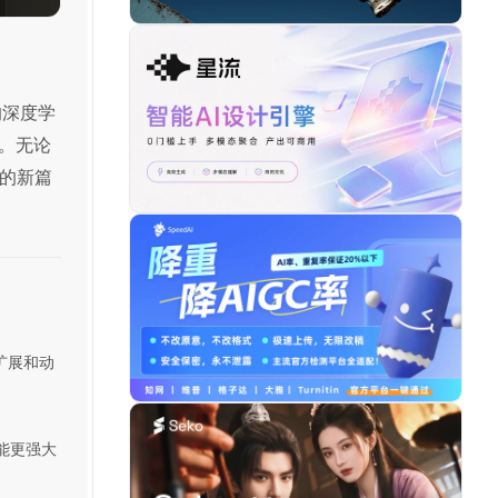
的深度学
频。无论
的新篇
扩展和动
能更强大