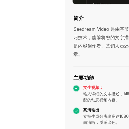
简介
Seedream Video 
习技术，能够将您的文字描
是内容创作者、营销人员还
章。
主要功能
文生视频
输入详细的文本描述，A
配的动态视频内容。
高清输出
支持生成分辨率高达108
面清晰，质感出色。