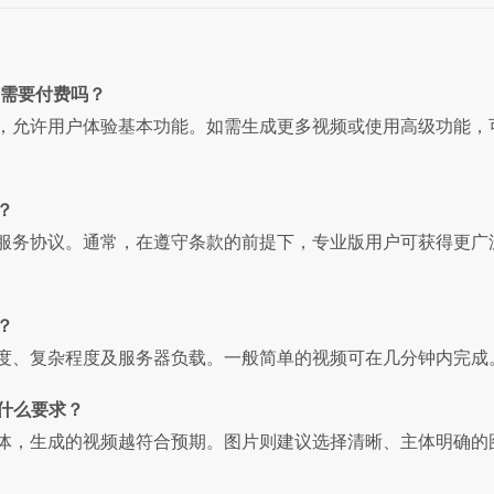
eo需要付费吗？
，允许用户体验基本功能。如需生成更多视频或使用高级功能，
？
服务协议。通常，在遵守条款的前提下，专业版用户可获得更广
？
度、复杂程度及服务器负载。一般简单的视频可在几分钟内完成
什么要求？
体，生成的视频越符合预期。图片则建议选择清晰、主体明确的