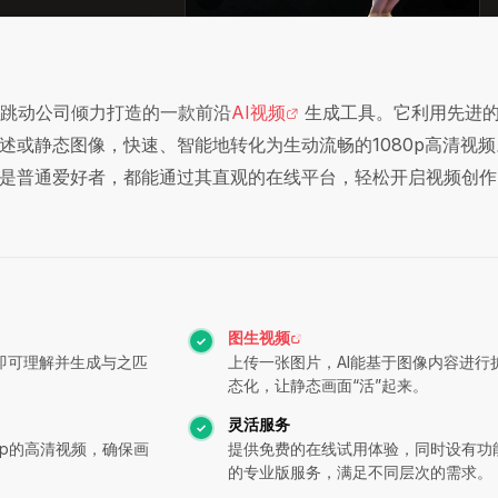
是由字节跳动公司倾力打造的一款前沿
AI视频
生成工具。它利用先进
述或静态图像，快速、智能地转化为生动流畅的1080p高清视
是普通爱好者，都能通过其直观的在线平台，轻松开启视频创作
图生视频
I即可理解并生成与之匹
上传一张图片，AI能基于图像内容进行
态化，让静态画面“活”起来。
灵活服务
0p的高清视频，确保画
提供免费的在线试用体验，同时设有功
的专业版服务，满足不同层次的需求。