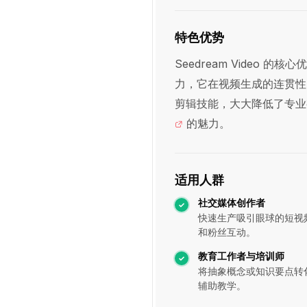
特色优势
Seedream Video
力，它在视频生成的连贯性
剪辑技能，大大降低了专业
的魅力。
适用人群
社交媒体创作者
快速生产吸引眼球的短视
和粉丝互动。
教育工作者与培训师
将抽象概念或知识要点转
辅助教学。