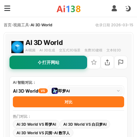
首页
›
视频工具
›
AI 3D World
收录日期 2026-03-15
AI 3D World
AI视频
AI 3D生成
交互式3D场景
免费3D建模
文本转3D
·
·
·
·
打开网站
AI 智能对比：
选
AI 3D World
即梦AI
VS
择
对比
对
比
热门对比：
工
AI 3D World VS 即梦AI
AI 3D World VS 白日梦AI
具
AI 3D World VS 闪剪-AI 数字人