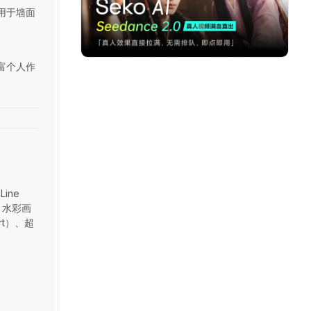
用于墙面
富个人作
ine
）、水彩画
Art）、超