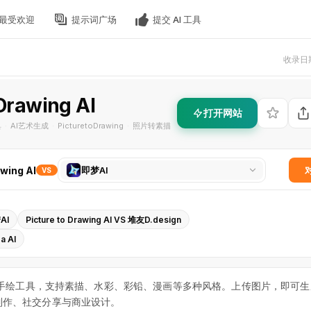
最受欢迎
提示词广场
提交 AI 工具
收录日期
 Drawing AI
打开网站
具
AI艺术生成
PicturetoDrawing
照片转素描
·
·
·
选
awing AI
即梦AI
VS
择
对
比
梦AI
Picture to Drawing AI VS 堆友D.design
工
a AI
具
g AI照片转手绘工具，支持素描、水彩、彩铅、漫画等多种风格。上传图片，即可
制作、社交分享与商业设计。