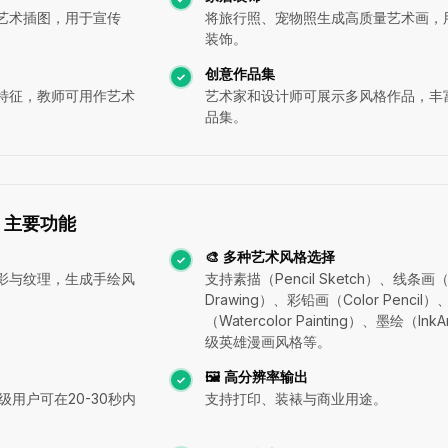
艺术插图，用于宣传
将旅行照、宠物照生成高质量艺术画，
。
装饰。
创意作品集
特征，教师可用作艺术
艺术家和设计师可展示多风格作品，丰
品集。
ng 主要功能
🎨 多种艺术风格选择
影与纹理，生成手绘风
支持素描（Pencil Sketch）、线条画（L
Drawing）、彩铅画（Color Pencil
（Watercolor Painting）、墨绘（Ink
级英雄漫画风格等。
🖼 高分辨率输出
级用户可在20-30秒内
支持打印、装裱与商业用途。