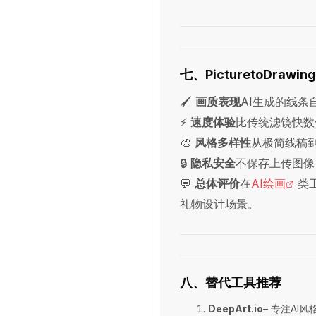
七、PicturetoDrawi
🖌
画质表现
AI生成的线
⚡
速度体验
比传统滤镜快数
🎨
风格多样性
从极简线稿
🔒
隐私安全
不保存上传图像
💬
总体评价
在
AI绘画
类
礼物设计场景。
八、替代工具推荐
DeepArt.io
– 专注AI