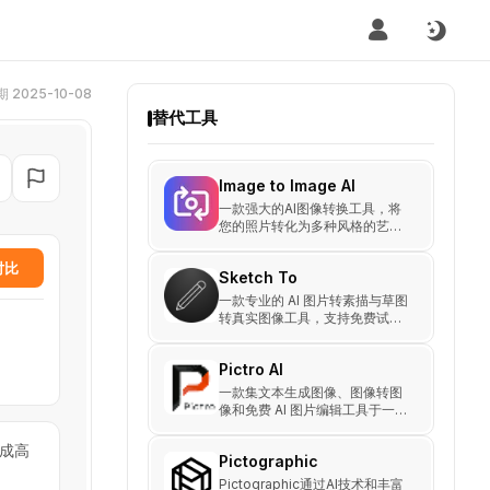
 2025-10-08
替代工具
Image to Image AI
一款强大的AI图像转换工具，将
您的照片转化为多种风格的艺术
作品
对比
Sketch To
一款专业的 AI 图片转素描与草图
转真实图像工具，支持免费试用
与商业级 Pro 模型，适合设计
师、画师、学生与内容创作者使
Pictro AI
用。
一款集文本生成图像、图像转图
像和免费 AI 图片编辑工具于一体
的平台，适合设计师、营销人员
和内容创作者快速生成并优化高
生成高
Pictographic
质量视觉内容。
Pictographic通过AI技术和丰富