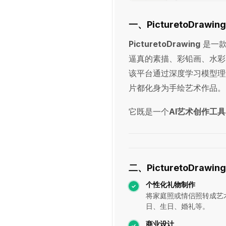
一、PicturetoDrawi
PicturetoDrawing
是一款
逼真的素描、彩铅画、水彩
该平台通过深度学习模型理
片都化身为手绘艺术作品。
它既是一个
AI艺术创作工具
二、PicturetoDrawi
个性化礼物制作
将家庭照或情侣照转成艺
日、生日、婚礼等。
商业设计