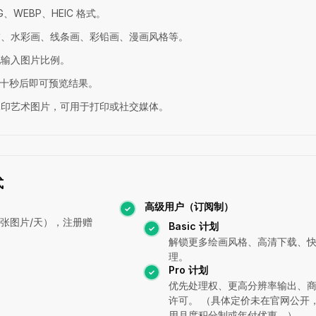
G、WEBP、HEIC 格式。
描、水彩画、线条画、彩铅画、漫画风格等。
配输入图片比例。
数十秒后即可预览结果。
水印艺术图片，可用于打印或社交媒体。
式
高级用户（订阅制）
张图片/天），注册赠
Basic 计划
解锁更多绘画风格、高清下载、
理。
Pro 计划
优先处理权、更高分辨率输出、
许可。
（具体定价未在官网公开
用月度积分制或年付优惠。）