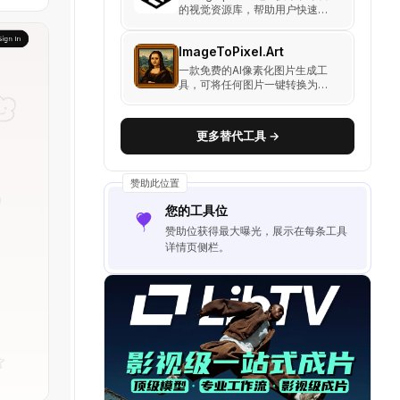
的视觉资源库，帮助用户快速生
成和调整高质量插图，快速轻松
地增强您的设计，找到您需要的
ImageToPixel.Art
任何描述或生成符合您的艺术风
格的自己的插图。
一款免费的AI像素化图片生成工
具，可将任何图片一键转换为像
素艺术图像，支持多种风格如
NES、GameBoy、Vaporwave
等！
更多替代工具 →
赞助此位置
您的工具位
赞助位获得最大曝光，展示在每条工具
详情页侧栏。