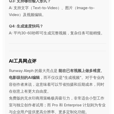
Q3: 支持哪些输入形式？
A: 支持文字（Text-to-Video）、图片（Image-to-
Video）及视频编辑。
Q4: 生成速度快吗？
A: 平均30-60秒即可生成完整视频，复杂任务可能稍慢。
AI工具网点评
Runway Aleph 的最大亮点是
能在已有视频上做多维度、
电影级别的AI编辑
，而不仅仅是“生成视频”。对于专业内
容创作者来说，这意味着可以节省拍摄和后期成本，同时
在创意上有更大自由度。
免费版的无水印商用策略极具吸引力，非常适合小型工作
室与独立创作者试用；而 Pro 和 Enterprise 计划则为专业
与企业用户提供更高分辨率、更多定制化功能。