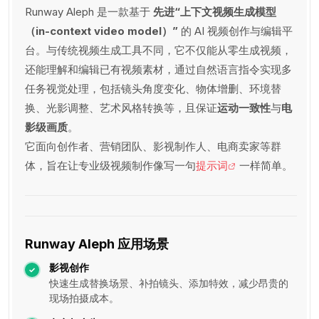
Runway Aleph 是一款基于
先进“上下文视频生成模型
（in-context video model）”
的 AI 视频创作与编辑平
台。与传统视频生成工具不同，它不仅能从零生成视频，
还能理解和编辑已有视频素材，通过自然语言指令实现多
任务视觉处理，包括镜头角度变化、物体增删、环境替
换、光影调整、艺术风格转换等，且保证
运动一致性
与
电
影级画质
。
它面向创作者、营销团队、影视制作人、电商卖家等群
体，旨在让专业级视频制作像写一句
提示词
一样简单。
Runway Aleph 应用场景
影视创作
快速生成替换场景、补拍镜头、添加特效，减少昂贵的
现场拍摄成本。