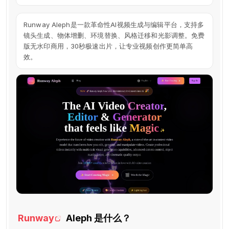
Runway Aleph是一款革命性AI视频生成与编辑平台，支持多
镜头生成、物体增删、环境替换、风格迁移和光影调整。免费
版无水印商用，30秒极速出片，让专业视频创作更简单高
效。
Runway
Aleph 是什么？