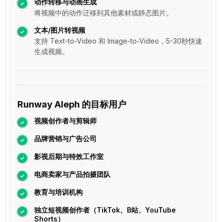
动作转移与动画生成
将视频中的动作迁移到其他素材或静态图片。
文本/图片转视频
支持 Text-to-Video 和 Image-to-Video，5-30秒快速
生成视频。
Runway Aleph 的目标用户
视频创作者与剪辑师
品牌营销与广告公司
影视后期与特效工作室
电商卖家与产品拍摄团队
教育与培训机构
独立短视频创作者（TikTok、B站、YouTube
Shorts）