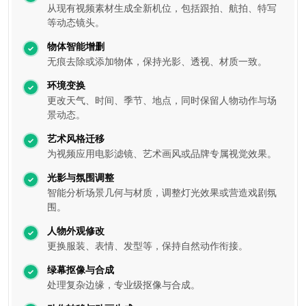
从现有视频素材生成全新机位，包括跟拍、航拍、特写
等动态镜头。
物体智能增删
无痕去除或添加物体，保持光影、透视、材质一致。
环境变换
更改天气、时间、季节、地点，同时保留人物动作与场
景动态。
艺术风格迁移
为视频应用电影滤镜、艺术画风或品牌专属视觉效果。
光影与氛围调整
智能分析场景几何与材质，调整灯光效果或营造戏剧氛
围。
人物外观修改
更换服装、表情、发型等，保持自然动作衔接。
绿幕抠像与合成
处理复杂边缘，专业级抠像与合成。