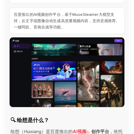
绘
想
百度推出的AI视频创作平台，基于MuseSteamer大模型支
VS
持，从文字或图像自动生成高质量视频内容，支持灵感推荐、
即
一键同款、音画合成等功能。
梦
AI
🔍 绘想是什么？
绘想（Huixiang）是百度推出的
AI视频
创作平台
，依托