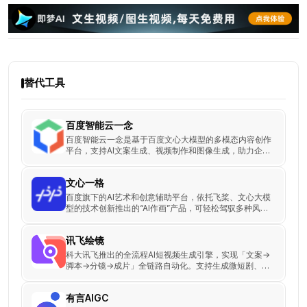
想
VS
即
梦
AI：
替代工具
功
能、
价
百度智能云一念
格、
百度智能云一念是基于百度文心大模型的多模态内容创作
平台，支持AI文案生成、视频制作和图像生成，助力企业
优
与内容创作者高效完成内容创作与营销推广。
缺
文心一格
点
百度旗下的AI艺术和创意辅助平台，依托飞桨、文心大模
对
型的技术创新推出的“AI作画”产品，可轻松驾驭多种风
格，人人皆可“一语成画”
比
讯飞绘镜
科大讯飞推出的全流程AI短视频生成引擎，实现「文案→
脚本→分镜→成片」全链路自动化。支持生成微短剧、产
品广告、音乐MV等15+视频类型。
有言AIGC