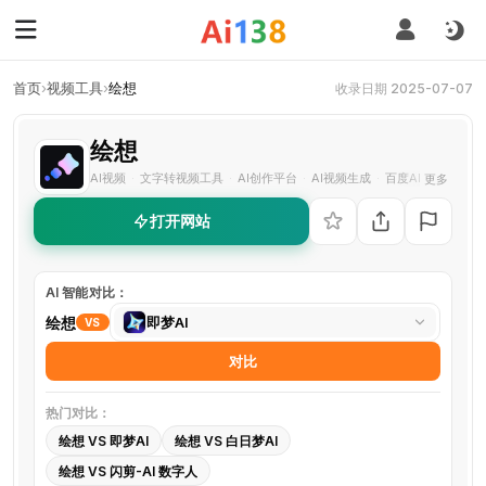
首页
›
视频工具
›
绘想
收录日期 2025-07-07
绘想
AI视频
文字转视频工具
AI创作平台
AI视频生成
百度AI视频
短视
更多
·
·
·
·
·
打开网站
AI 智能对比：
选
绘想
即梦AI
VS
择
对比
对
比
热门对比：
工
绘想 VS 即梦AI
绘想 VS 白日梦AI
具
绘想 VS 闪剪-AI 数字人