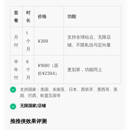
套
时
价格
功能
餐
长
1
月
支持全球站点、无限店
个
¥399
付
铺、不限私信与定向量
月
半
6
¥1680（原
年
个
更划算，功能同上
价¥2394）
付
月
支持国家：美国、东南亚、日本、西班牙、墨西哥、英
国、巴西、欧盟五国等
无限国家/店铺
推推侠效果评测