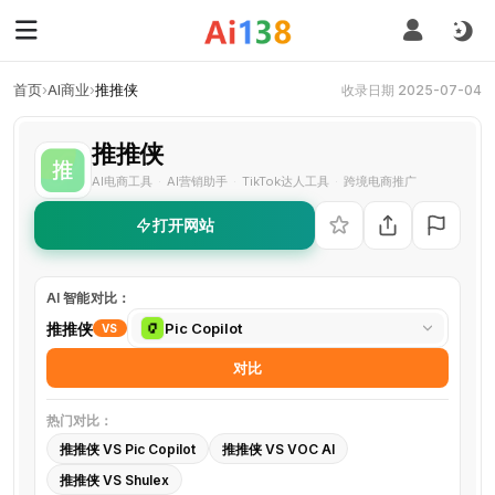
首页
›
AI商业
›
推推侠
收录日期 2025-07-04
推推侠
AI电商工具
AI营销助手
TikTok达人工具
跨境电商推广
·
·
·
打开网站
AI 智能对比：
选
推推侠
Pic Copilot
VS
择
对比
对
比
热门对比：
工
推推侠 VS Pic Copilot
推推侠 VS VOC AI
具
推推侠 VS Shulex