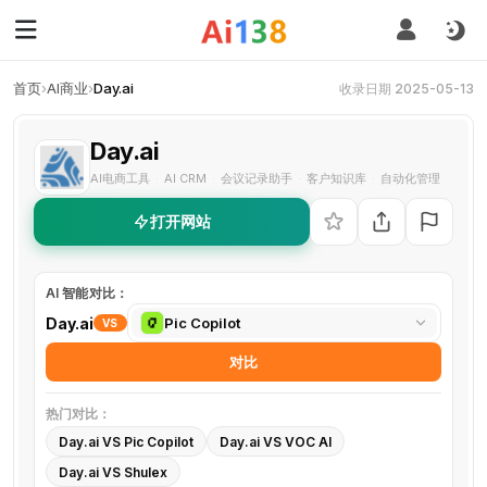
首页
›
AI商业
›
Day.ai
收录日期 2025-05-13
Day.ai
AI电商工具
AI CRM
会议记录助手
客户知识库
自动化管理
·
·
·
·
打开网站
AI 智能对比：
选
Day.ai
Pic Copilot
VS
择
对比
对
比
热门对比：
工
Day.ai VS Pic Copilot
Day.ai VS VOC AI
具
Day.ai VS Shulex