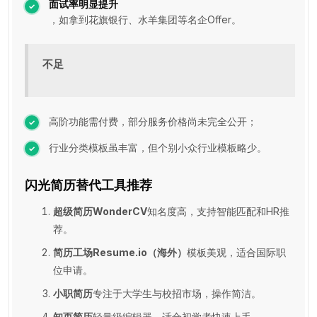
面试率明显提升
，如拿到花旗银行、水羊集团等名企Offer。
不足
高阶功能需付费，部分服务价格尚未完全公开；
行业分类模板虽丰富，但个别小众行业模板略少。
闪光简历替代工具推荐
超级简历WonderCV
知名度高，支持智能匹配和HR推
荐。
简历工场Resume.io（海外）
模板美观，适合国际职
位申请。
小职简历
专注于大学生与校招市场，操作简洁。
知页简历
轻量级编辑器，适合初学者快速上手。