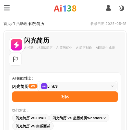
首页
›
生活助理
›
闪光简历
收录日期 2025-05-18
闪光简历
AI招聘
求职&简历
AI简历优化
AI简历制作
AI简历生成器
·
·
·
·
AI 智能对比：
选
闪光简历
Link3
VS
择
对比
对
比
热门对比：
工
闪光简历 VS Link3
闪光简历 VS 超级简历WonderCV
具
闪光简历 VS 白瓜面试