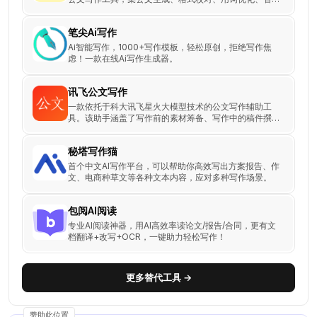
审核于一体。
笔尖Ai写作
Ai智能写作，1000+写作模板，轻松原创，拒绝写作焦
虑！一款在线Ai写作生成器。
讯飞公文写作
一款依托于科大讯飞星火大模型技术的公文写作辅助工
具。该助手涵盖了写作前的素材筹备、写作中的稿件撰写
和写作后的审核校对，旨在提高公文写作的效率和质量，
特别为公文材料撰稿人设计。
秘塔写作猫
首个中文AI写作平台，可以帮助你高效写出方案报告、作
文、电商种草文等各种文本内容，应对多种写作场景。
包阅AI阅读
专业AI阅读神器，用AI高效率读论文/报告/合同，更有文
档翻译+改写+OCR，一键助力轻松写作！
更多替代工具 →
赞助此位置