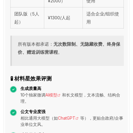
¥2000）
使用
团队版（5人
适合企业/组织使
¥1300/人起
起）
用
所有版本都承诺：
无次数限制、无隐藏收费、终身保
价、赠送训练营课程
。
🧪 材料星效果评测
生成质量高
10个独家微调
AI模型
和长文模型，文本流畅、结构合
理。
公文专业度强
相比通用大模型（如
ChatGPT
等），更贴合政府/企事
业单位文风。