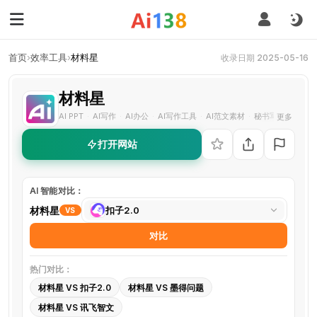
首页
›
效率工具
›
材料星
收录日期 2025-05-16
材料星
AI PPT
AI写作
AI办公
AI写作工具
AI范文素材
秘书写作助手
更多
·
·
·
·
·
打开网站
AI 智能对比：
选
材料星
扣子2.0
VS
择
对比
对
比
热门对比：
工
材料星 VS 扣子2.0
材料星 VS 墨得问题
具
材料星 VS 讯飞智文