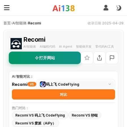
首页
›
AI智能体
›
Recomi
收录日期 2025-04-29
Recomi
AI智能体
AI编程代码
AI Agent
智能体开发
零代码AI工具
·
·
·
·
打开网站
AI 智能对比：
选
Recomi
码上飞 CodeFlying
VS
择
对比
对
比
热门对比：
工
Recomi VS 码上飞 CodeFlying
Recomi VS 秒哒
具
Recomi VS 爱派（AiPy）