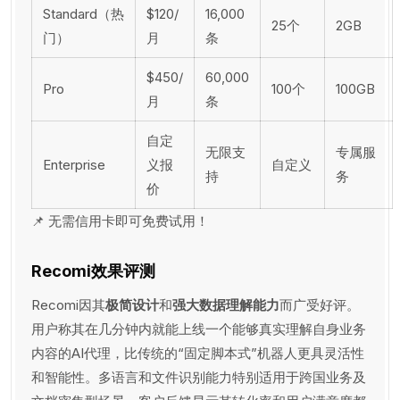
Standard（热
$120/
16,000
25个
2GB
门）
月
条
$450/
60,000
Pro
100个
100GB
月
条
自定
无限支
专属服
Enterprise
义报
自定义
持
务
价
📌 无需信用卡即可免费试用！
Recomi效果评测
Recomi因其
极简设计
和
强大数据理解能力
而广受好评。
用户称其在几分钟内就能上线一个能够真实理解自身业务
内容的AI代理，比传统的“固定脚本式”机器人更具灵活性
和智能性。多语言和文件识别能力特别适用于跨国业务及