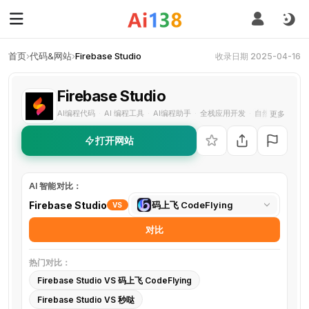
首页
›
代码&网站
›
Firebase Studio
收录日期 2025-04-16
Firebase Studio
AI编程代码
AI 编程工具
AI编程助手
全栈应用开发
自然语言编程
更多
·
·
·
·
打开网站
AI 智能对比：
选
Firebase Studio
码上飞 CodeFlying
VS
择
对比
对
比
热门对比：
工
Firebase Studio VS 码上飞 CodeFlying
具
Firebase Studio VS 秒哒