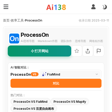
首页
›
效率工具
›
ProcessOn
收录日期 2025-03-11
ProcessOn
AI思维导图
Markdown作图
团队协作
思维导图
网络拓扑图
·
·
·
·
打开网站
AI 智能对比：
选
ProcessOn
FiaMind
VS
择
对比
对
比
热门对比：
工
ProcessOn VS FiaMind
ProcessOn VS Mapify
具
ProcessOn VS 百度自由画布