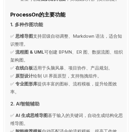
ProcessOn的主要功能
1. 多种作图功能
✅
思维导图
支持层级自动调整、Markdown 语法，适合知
识整理。
✅
流程图 & UML
可创建 BPMN、ER 图、数据流图、组织
架构图。
✅
在线白板
适用于头脑风暴、项目协作、产品规划。
✅
原型设计
绘制 UI 界面原型，支持拖拽组件。
✅
专业图形库
提供丰富的图标、流程模板，提升绘图效
率。
2. AI智能辅助
✅
AI 生成思维导图
基于输入的关键词，自动生成结构化思
维导图。
✅
智能推荐模板
自动匹配适合的流程模板，提高工作效