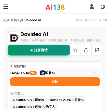
首页
›
视频工具
›
Dovideo AI
收录日期 2025-02-26
Dovideo AI
AI视频
图像转视频
文字转视频工具
AI视频生成
图像转视频
文本
更多
·
·
·
·
·
打开网站
AI 智能对比：
选
Dovideo AI
即梦AI
VS
择
对比
对
比
热门对比：
工
Dovideo AI VS 即梦AI
Dovideo AI VS 白日梦AI
具
Dovideo AI VS 闪剪-AI 数字人