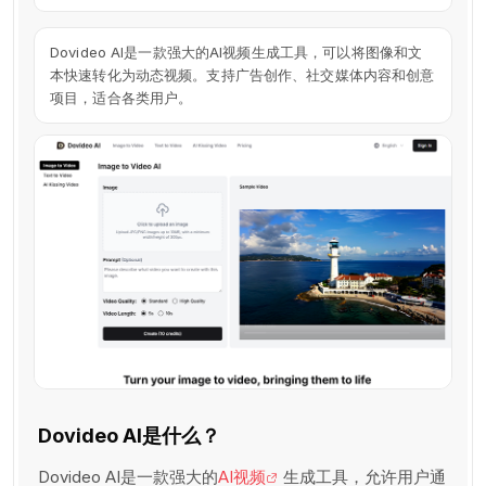
Dovideo AI是一款强大的AI视频生成工具，可以将图像和文
本快速转化为动态视频。支持广告创作、社交媒体内容和创意
项目，适合各类用户。
Dovideo AI是什么？
Dovideo AI是一款强大的
AI视频
生成工具，允许用户通