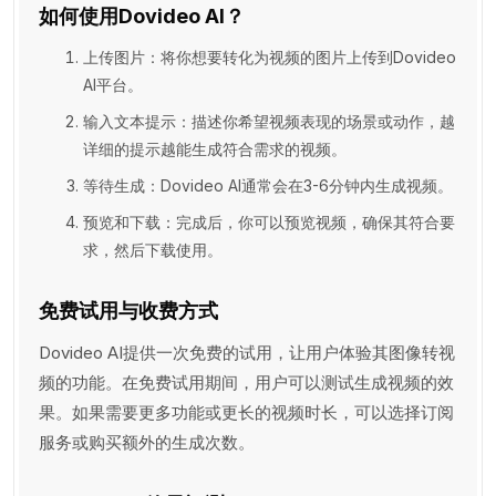
如何使用Dovideo AI？
上传图片：将你想要转化为视频的图片上传到Dovideo
AI平台。
输入文本提示：描述你希望视频表现的场景或动作，越
详细的提示越能生成符合需求的视频。
等待生成：Dovideo AI通常会在3-6分钟内生成视频。
预览和下载：完成后，你可以预览视频，确保其符合要
求，然后下载使用。
免费试用与收费方式
Dovideo AI提供一次免费的试用，让用户体验其图像转视
频的功能。在免费试用期间，用户可以测试生成视频的效
果。如果需要更多功能或更长的视频时长，可以选择订阅
服务或购买额外的生成次数。