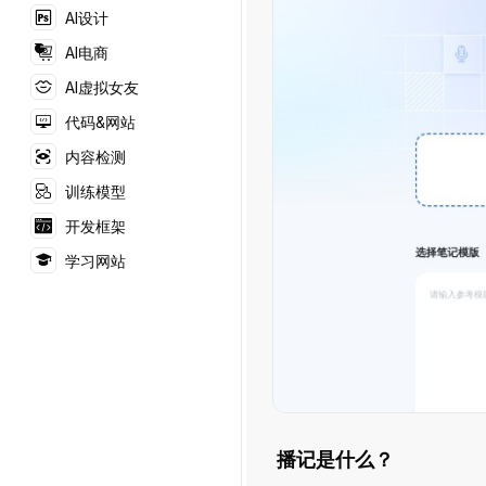
AI设计
AI
播
AI电商
记
AI虚拟女友
VS
代码&网站
Suno
中
内容检测
文
训练模型
站
开发框架
学习网站
播记是什么？