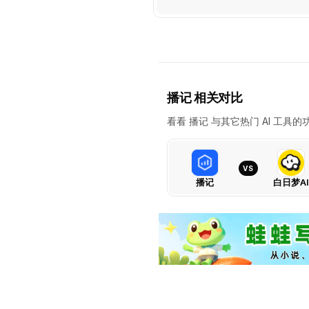
播记 相关对比
看看 播记 与其它热门 AI 工
VS
播记
白日梦AI
播
记
VS
白
日
梦
AI：