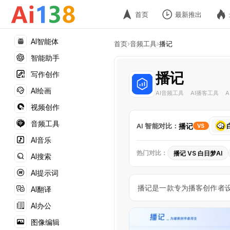
首页
最新推出
AI智能体
首页
›
音频工具
›
播记
智能助手
播记
写作创作
AI绘画
AI音频工具
AI播客工具
·
·
视频创作
选
音频工具
AI 智能对比：
播记
VS
择
AI音乐
对
热门对比：
播记 VS 白日梦AI
AI搜索
比
播
工
AI提示词
记
具
播记是一款专为播客创作者设
AI翻译
VS
白
AI办公
日
图像编辑
梦