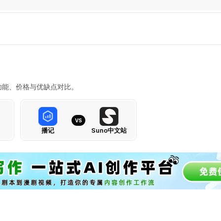
具的功能、价格与优缺点对比。
VS
播记
Suno中文站
播
记
VS
Suno
中
文
站：