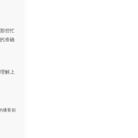
于那些忙
的准确
现理解上
理的播客创