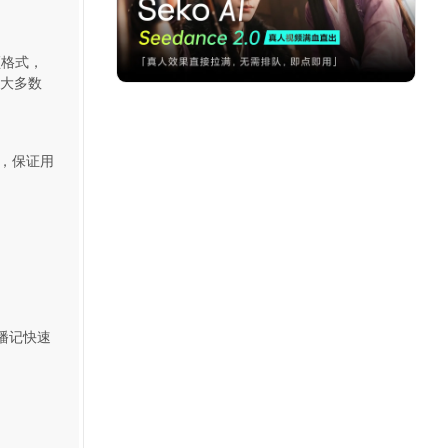
频格式，
容大多数
，保证用
播记快速