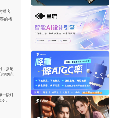
的播客
容的播
时，播记
容得到充
每一段对
部分。