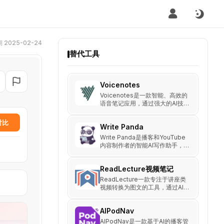
2025-02-24
替代工具
Voicenotes
Voicenotes是一款智能、高效的
语音笔记应用，通过强大的AI技
术帮助用户轻松记录和管理笔
记，适用于多种使用场景。
对比
Write Panda
Write Panda是播客和YouTube
内容制作者的智能AI写作助手，
可自动生成标题、内容、时间戳
等，提高写作效率，助力内容推
ReadLecture视频笔记
广。
ReadLecture一款专注于讲座类
视频转换为图文的工具，通过AI
生成笔记、思维导图等功能，帮
助用户高效学习讲座视频内容，
AIPodNav
并支持多种格式的导出和翻译服
务。
AIPodNav是一款基于AI的播客管