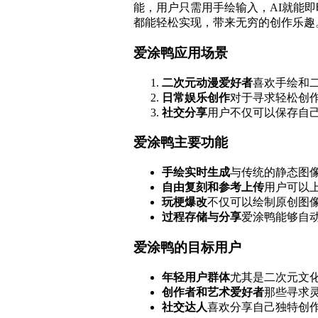
能，用户只需用手绘输入，AI就能
都能轻松实现，带来无穷的创作乐趣
爱涂鸭应用场景
二次元动漫爱好者
喜欢手绘和
日常娱乐创作
对于寻求轻松创
社交分享
用户不仅可以保存自
爱涂鸭主要功能
手绘实时生成
与传统的静态图
自由复刻和参考上传
用户可以
玩梗爆改
不仅可以绘制原创图
过程存储与分享
爱涂鸭能够自
爱涂鸭的目标用户
年轻用户群体
尤其是二次元文
创作者和艺术爱好者
那些寻求
社交达人
喜欢分享自己独特创