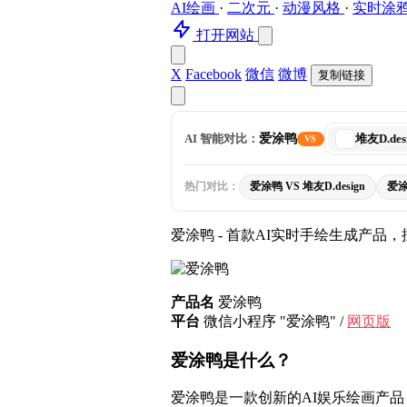
AI绘画
·
二次元
·
动漫风格
·
实时涂
打开网站
X
Facebook
微信
微博
复制链接
选
AI 智能对比：
爱涂鸭
堆友D.des
VS
择
对
比
热门对比：
爱涂鸭 VS 堆友D.design
爱涂鸭
工
爱
具
涂
爱涂鸭 - 首款AI实时手绘生成产
鸭
VS
堆
友
产品名
爱涂鸭
D.design
平台
微信小程序 "爱涂鸭" /
网页版
爱涂鸭是什么？
爱涂鸭是一款创新的AI娱乐绘画产