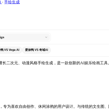
鸦
·
手绘生成
ign
 VS Vega AI
爱涂鸭 VS 奇域AI
品，擅长二次元、动漫风格手绘生成，是一款创新的AI娱乐绘画工具
品，专为喜欢自由创作、休闲涂鸦的用户设计。与传统的文生图