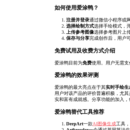
如何使用爱涂鸭？
注册并登录
通过微信小程序或
选择绘制方式
选择手绘模式，
上传参考图像
选择参考图片上
保存与分享
完成创作后，用户
免费试用及收费方式介绍
爱涂鸭目前为
免费
使用。用户无需支
爱涂鸭的效果评测
爱涂鸭的最大亮点在于其
实时手绘生
用户对该产品的评价普遍积极，尤其
实和富有成就感。分享功能的加入，
爱涂鸭替代工具推荐
DeepArt
一款
AI图像生成
工具，
Artbreeder
一个通过基因算法生