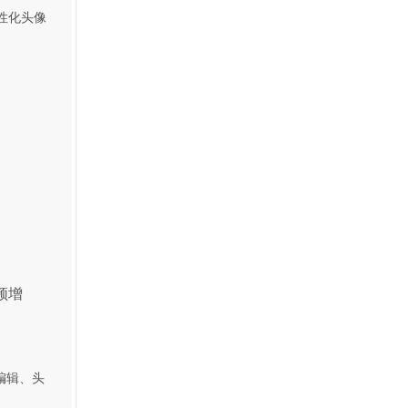
性化头像
频增
编辑、头
。