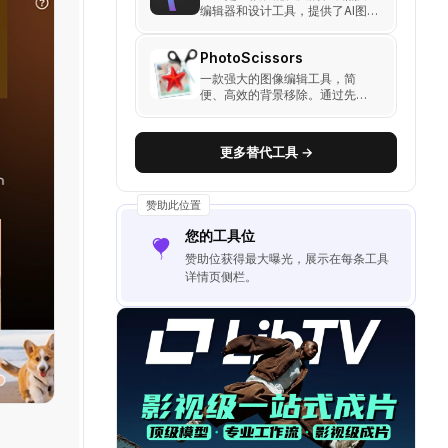
编辑器和设计工具，提供了AI图
像生成、自动背景移除、滤镜和
特效等多种功能，适用于从简单
PhotoScissors
编辑到高级设计的各种需求。
一款强大的图像编辑工具，简
便、高效的背景移除。通过先进
的AI技术，它能够精确地识别和
剪切图片中的对象，使图片编辑
变得轻而易举。
更多替代工具 →
赞助此位置
您的工具位
赞助位获得最大曝光，展示在每条工具
详情页侧栏。