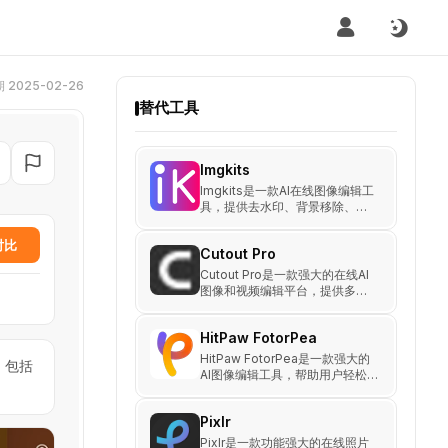
2025-02-26
替代工具
Imgkits
Imgkits是一款AI在线图像编辑工
具，提供去水印、背景移除、照
片修复、AI上色、图片增强等功
能，适用于电商、摄影和设计。
对比
Cutout Pro
试用免费，快速提升图像质量！
Cutout Pro是一款强大的在线AI
图像和视频编辑平台，提供多种
AI工具，如背景移除、图像增
强、AI艺术生成等。
HitPaw FotorPea
HitPaw FotorPea是一款强大的
，包括
AI图像编辑工具，帮助用户轻松
提升图像质量、生成艺术作品，
并实现照片修复与背景移除等功
Pixlr
能。
Pixlr是一款功能强大的在线照片