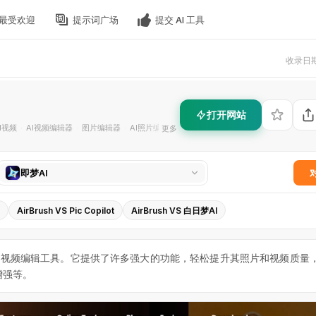
最受欢迎
提示词广场
提交 AI 工具
收录日期 
打开网站
I视频
AI视频编辑器
图片编辑器
AI照片编辑器
图片背景移除
水印去除
视频增强
更多
·
·
·
·
·
·
选
即梦AI
择
对
AirBrush VS Pic Copilot
AirBrush VS 白日梦AI
比
工
具
线照片和视频编辑工具。它提供了许多强大的功能，轻松提升其照片和视频质量
增强等。