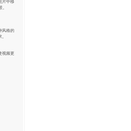
照片中移
景。
多种风格的
求。
，使视频更
。