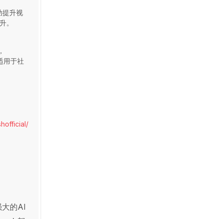
帮助提升视
升。
，
，适用于社
official/
大的AI