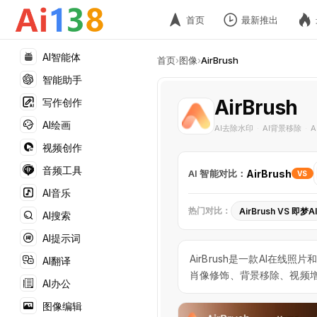
首页
最新推出
AI智能体
首页
›
图像
›
AirBrush
智能助手
AirBrush
写作创作
AI绘画
AI去除水印
AI背景移除
A
·
·
视频创作
音频工具
AI 智能对比：
AirBrush
VS
AI音乐
热门对比：
AirBrush VS 即梦AI
AI搜索
AI提示词
AirBrush是一款AI在
AI翻译
肖像修饰、背景移除、视频
AI办公
图像编辑