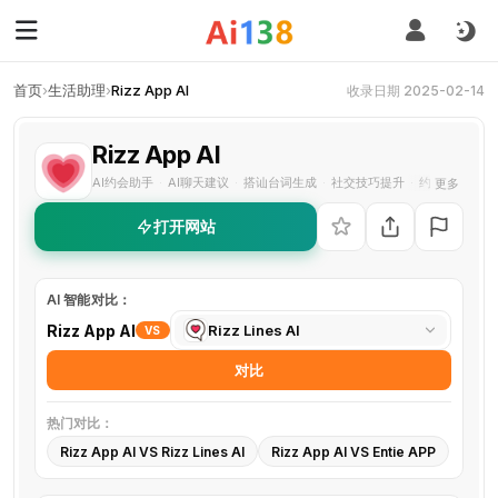
首页
›
生活助理
›
Rizz App AI
收录日期 2025-02-14
Rizz App AI
AI约会助手
AI聊天建议
搭讪台词生成
社交技巧提升
约会AI助手
更多
·
·
·
·
打开网站
AI 智能对比：
选
Rizz App AI
Rizz Lines AI
VS
择
对比
对
比
热门对比：
工
Rizz App AI VS Rizz Lines AI
Rizz App AI VS Entie APP
具