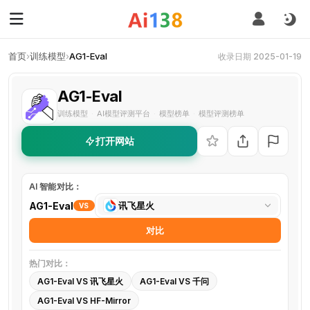
首页
›
训练模型
›
AG1-Eval
收录日期 2025-01-19
AG1-Eval
训练模型
AI模型评测平台
模型榜单
模型评测榜单
·
·
·
打开网站
AI 智能对比：
选
AG1-Eval
讯飞星火
VS
择
对比
对
比
热门对比：
工
AG1-Eval VS 讯飞星火
AG1-Eval VS 千问
具
AG1-Eval VS HF-Mirror