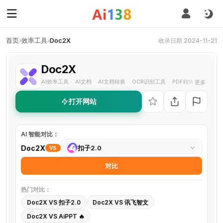
首页
›
效率工具
›
Doc2X
收录日期 2024-11-21
Doc2X
AI效率工具
AI文档
AI文档转换
OCR识别工具
PDF转Word
双语
更多
·
·
·
·
·
打开网站
AI 智能对比：
选
Doc2X
扣子2.0
VS
择
对比
对
比
热门对比：
工
Doc2X VS 扣子2.0
Doc2X VS 讯飞智文
具
Doc2X VS AiPPT 🔥