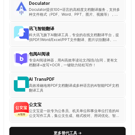
Doculator
Doculator提供100+语言的高精度文档翻译服务，支持多
种文件格式（PDF、Word、PPT、图片、视频等），并
保证翻译后的文档保持原格式。
讯飞智能翻译
科大讯飞旗下AI翻译工具，专业的在线文档翻译平台，提
供PDF/Word/Excel/PPT文件翻译、图片识别翻译、在
线翻译等服务，支持22种文档格式以及60多种语种和中
文互译，译文结果高度还原原文样式排版。涵盖期刊论
包阅AI阅读
文、法律、金融、计算机、能源、体育、医疗等多个领域
翻译，翻译更精准。
专业AI阅读神器，用AI高效率读论文/报告/合同，更有文
档翻译+改写+OCR，一键助力轻松写作！
AI TransPDF
高效准确地将PDF文档翻译成多种语言的AI智能PDF文档
翻译工具
公文宝
公文宝是一款专为公务员、机关单位和事业单位打造的AI
公文写作工具，集公文生成、格式校对、用词优化、智能
审核于一体。
更多替代工具 →