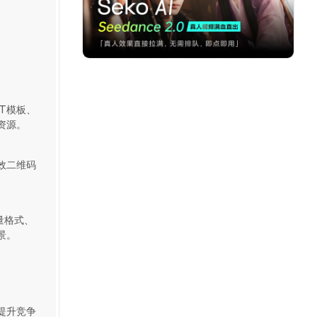
T模板、
资源。
效二维码
量格式、
景。
提升竞争