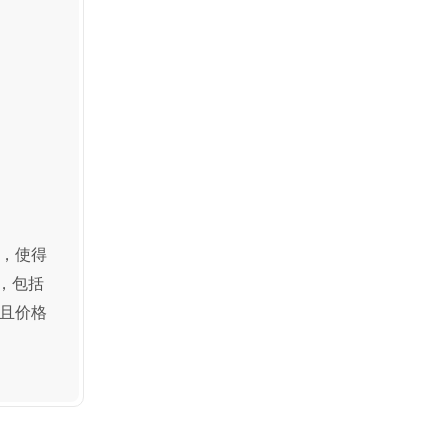
，使得
，包括
且价格