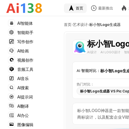
首页
最新推出
AI智能体
首页
›
艺术设计
›
标小智Logo生成器
智能助手
标小智Log
写作创作
AI绘画
AI设计
AI LOGO设计
智
·
·
视频创作
音频工具
AI 智能对比：
标小智Logo生
AI音乐
热门对比：
AI搜索
标小智Logo生成器 VS Pic Copi
AI提示词
AI翻译
标小智LOGO神器是一款智
AI办公
商标设计，以及配套企业VI
图像编辑