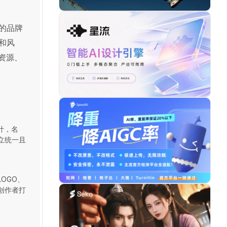
的品牌
和风
资源、
计，名
立统一且
OGO、
创作者打