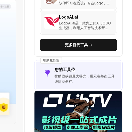
软件即可在线设计专业Logo。支
持高清无水印下载、多尺寸输出
以及高级编辑功能，适用于品牌
LogoAI.ai
建设、活动推广和社交媒体头
像。
LogoAI.ai是一款先进的AI LOGO
生成器，利用人工智能技术帮助
用户轻松创建独特且专业的
LOGO。
更多替代工具 →
赞助此位置
您的工具位
赞助位获得最大曝光，展示在每条工具
详情页侧栏。