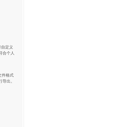
行自定义
符合个人
文件格式
行导出。