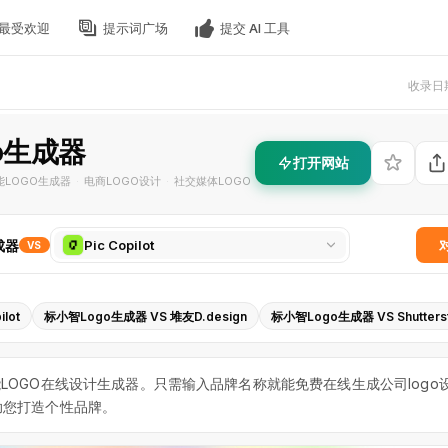
最受欢迎
提示词广场
提交 AI 工具
收录日期
o生成器
打开网站
能LOGO生成器
电商LOGO设计
社交媒体LOGO
·
·
选
成器
Pic Copilot
VS
择
对
比
lot
标小智Logo生成器 VS 堆友D.design
标小智Logo生成器 VS Shutters
工
具
能LOGO在线设计生成器。只需输入品牌名称就能免费在线生成公司logo
助您打造个性品牌。