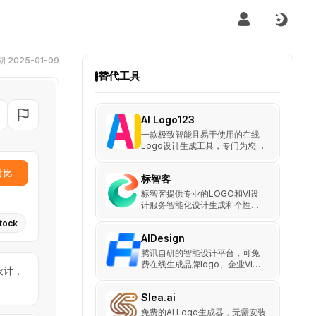
 2025-01-09
替代工具
AI Logo123
一款极致智能且易于使用的在线
Logo设计生成工具，专门为您提
供免费且专业的公司Logo设计服
务。只需简单输入您的品牌名
对比
标智客
称，LOGO123就能立即为您在线
生成独具特色的公司Logo设计及
标智客提供专业的LOGO和VI设
一系列配套的企业VI，让您轻松
计服务智能化设计生成和个性化
塑造出个性化的品牌形象。
编辑，适合各类企业和个人的品
tock
牌设计需求。
AIDesign
腾讯自研的智能设计平台，可免
费在线生成品牌logo、企业VI
设计，
等，助力个人和中小型企业快速
获取高品质设计作品。
Slea.ai
免费的AI Logo生成器，无需安装