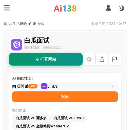
首页
›
生活助理
›
白瓜面试
收录日期 2024-10-17
白瓜面试
求职&简历
面试辅助工具
·
打开网站
AI 智能对比：
选
白瓜面试
Link3
VS
择
对比
对
比
热门对比：
工
白瓜面试 VS 面多多
白瓜面试 VS Link3
具
白瓜面试 VS 超级简历WonderCV