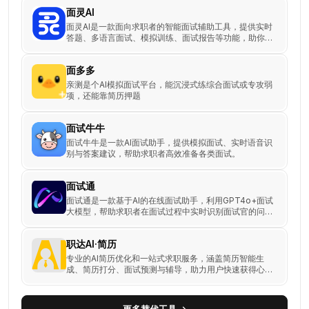
功
面灵AI
能、
面灵AI是一款面向求职者的智能面试辅助工具，提供实时
答题、多语言面试、模拟训练、面试报告等功能，助你克
价
服紧张自信拿下Offer。
格、
面多多
优
亲测是个AI模拟面试平台，能沉浸式练综合面试或专攻弱
缺
项，还能靠简历押题
点
对
面试牛牛
比
面试牛牛是一款AI面试助手，提供模拟面试、实时语音识
别与答案建议，帮助求职者高效准备各类面试。
面试通
面试通是一款基于AI的在线面试助手，利用GPT4o+面试
大模型，帮助求职者在面试过程中实时识别面试官的问
题，并提供专业的回答。
职达AI·简历
专业的AI简历优化和一站式求职服务，涵盖简历智能生
成、简历打分、面试预测与辅导，助力用户快速获得心仪
Offer！