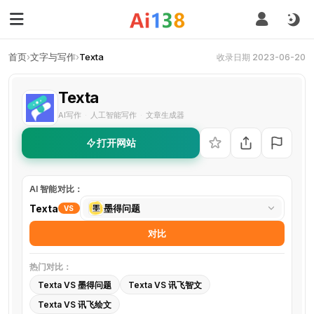
首页
›
文字与写作
›
Texta
收录日期 2023-06-20
Texta
AI写作
人工智能写作
文章生成器
·
·
打开网站
AI 智能对比：
选
Texta
墨得问题
VS
择
对比
对
比
热门对比：
工
Texta VS 墨得问题
Texta VS 讯飞智文
具
Texta VS 讯飞绘文