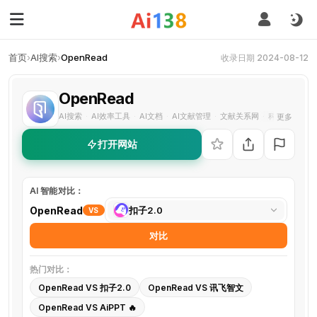
首页
›
AI搜索
›
OpenRead
收录日期 2024-08-12
OpenRead
AI搜索
AI效率工具
AI文档
AI文献管理
文献关系网
科研效率
笔
更多
·
·
·
·
·
·
打开网站
AI 智能对比：
选
OpenRead
扣子2.0
VS
择
对比
对
比
热门对比：
工
OpenRead VS 扣子2.0
OpenRead VS 讯飞智文
具
OpenRead VS AiPPT 🔥