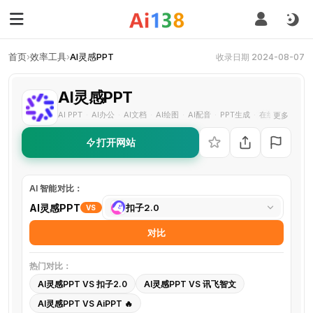
首页
›
效率工具
›
AI灵感PPT
收录日期 2024-08-07
AI灵感PPT
AI PPT
AI办公
AI文档
AI绘图
AI配音
PPT生成
在线PPT制作
更多
·
·
·
·
·
·
打开网站
AI 智能对比：
选
AI灵感PPT
扣子2.0
VS
择
对比
对
比
热门对比：
工
AI灵感PPT VS 扣子2.0
AI灵感PPT VS 讯飞智文
具
AI灵感PPT VS AiPPT 🔥