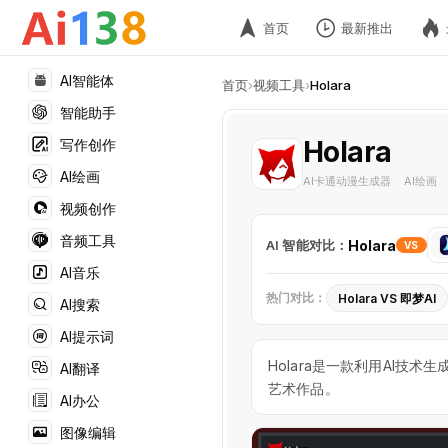
首页
最新推出
AI智能体
首页
›
视频工具
›
Holara
智能助手
Holara
写作创作
AI绘画
AI卡通动漫生成器
AI绘画
·
·
视频创作
选
音频工具
AI 智能对比：
Holara
VS
择
AI音乐
对
热门对比：
Holara VS 即梦AI
AI搜索
比
工
AI提示词
具
Holara是一款利用AI
AI翻译
艺术作品。
AI办公
图像编辑