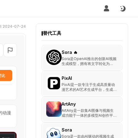
2024-07-24
替代工具
Sora 🔥
Sora是OpenAI推出的创新AI视频
生成模型，拥有将文字转化为生
动视频的独特能力。通过精准模
拟物理世界的动态过程，Sora不
对比
PixAI
仅生成逼真影像，更激发无限想
象。无论是现实互动难题还是创
PixAI是一款专注于生成高质量动
意视觉需求，Sora都是您理想的
漫艺术的AI艺术生成平台，生成
解决方案伙伴。让想法跃然屏
各种风格的一流动漫角色、现实
上，Sora开启视频创作新纪元。
主义肖像、插图和壁纸。
ArtAny
ArtAny是一款集AI图像与视频生
的动漫
成功能于一体的多模型AI创作平
台，支持文字转图像、图像转视
频、AI视频特效与虚拟人生成
Sora
Sora是一款由AI驱动的视频生成