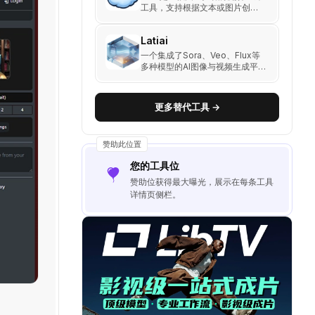
工具，支持根据文本或图片创建
高质量视频，并提供文本转视
频、图片转视频及图像生成功
Latiai
能。
一个集成了Sora、Veo、Flux等
多种模型的AI图像与视频生成平
台，支持文生图与文生视频功
能。
更多替代工具 →
赞助此位置
您的工具位
赞助位获得最大曝光，展示在每条工具
详情页侧栏。