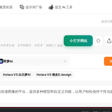
最受欢迎
提示词广场
提交 AI 工具
收录日期 
打开网站
AI艺术生成
文字转图片
AI艺术
动漫生成
图像创作
更多
·
·
·
·
即梦AI
Holara VS 白日梦AI
Holara VS 堆友D.design
技术生成动漫图像的平台，提供多种模型和自定义功能，让用户轻松创作个性化