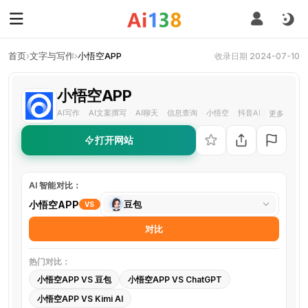
首页
›
文字与写作
›
小悟空APP
收录日期 2024-07-10
小悟空APP
AI写作
AI文案撰写
AI聊天
信息查询
小悟空
抖音AI
智能助手
更多
·
·
·
·
·
·
·
打开网站
AI 智能对比：
选
小悟空APP
豆包
VS
择
对比
对
比
热门对比：
工
小悟空APP VS 豆包
小悟空APP VS ChatGPT
具
小悟空APP VS Kimi AI