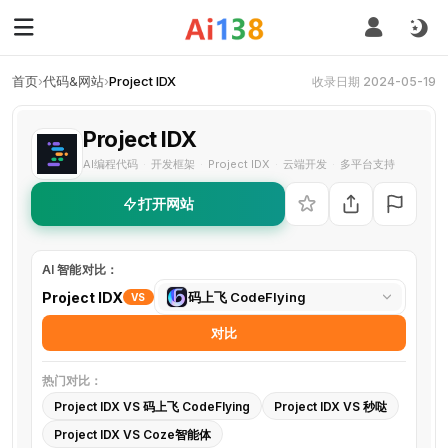
首页
›
代码&网站
›
Project IDX
收录日期 2024-05-19
Project IDX
AI编程代码
开发框架
Project IDX
云端开发
多平台支持
·
·
·
·
打开网站
AI 智能对比：
选
Project IDX
码上飞 CodeFlying
VS
择
对比
对
比
热门对比：
工
Project IDX VS 码上飞 CodeFlying
Project IDX VS 秒哒
具
Project IDX VS Coze智能体