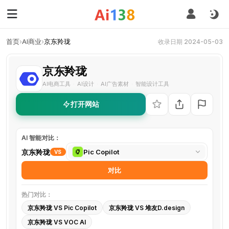
首页
›
AI商业
›
京东羚珑
收录日期 2024-05-03
京东羚珑
AI电商工具
AI设计
AI广告素材
智能设计工具
·
·
·
打开网站
AI 智能对比：
选
京东羚珑
Pic Copilot
VS
择
对比
对
比
热门对比：
工
京东羚珑 VS Pic Copilot
京东羚珑 VS 堆友D.design
具
京东羚珑 VS VOC AI