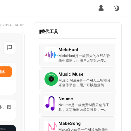
2024-04-05
替代工具
MeloHunt
MeloHunt是一款强大的在线AI歌
曲生成器，让用户无需音乐专业
知识即可轻松创作出高质量的原
创音乐。
对比
Music Muse
Music Muse是一个AI人工智能音
乐创作平台，用户可以根据简单
的描述生成定制的音乐曲目、旋
律和作品。 无需音乐背景！
Neume
Neume是一款免费AI音乐创作工
本、图
具，无需乐器or录音设备，一键
。
生成旋律、歌词、伴奏，支持多
种音乐风格（流行、电子、
MakeSong
R&amp;B、古典等）。适用于音
乐人、短视频创作者、影视配
MakeSong是一个AI音乐歌曲生