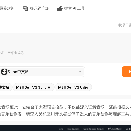
最受欢迎
提示词广场
提交 AI 工具
收录日期 
音乐
音乐生成器
·
选
Suno中文站
择
对
o中文站
M2UGen VS Suno AI
M2UGen VS Udio
比
工
具
模态音乐框架，它结合了大型语言模型，不仅能深入理解音乐，还能根据文
为音乐创作者、研究人员和应用开发者提供了强大的音乐创作与理解工具