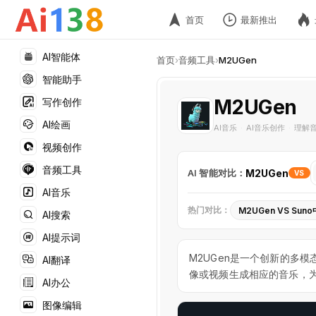
首页
最新推出
AI智能体
首页
›
音频工具
›
M2UGen
智能助手
M2UGen
写作创作
AI绘画
AI音乐
AI音乐创作
理解
·
·
视频创作
音频工具
AI 智能对比：
M2UGen
VS
AI音乐
热门对比：
M2UGen VS Sun
AI搜索
M2UGen
AI提示词
VS
M2UGen是一个创新的多
AI翻译
Suno
像或视频生成相应的音乐，
中
AI办公
文
图像编辑
站