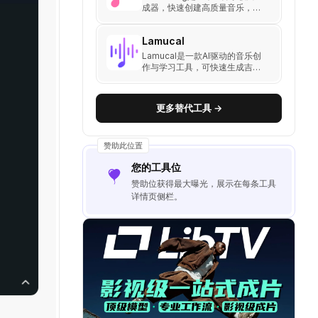
乐，立即免费体验AI音乐创作！
成器，快速创建高质量音乐，支
持多种语言和风格
Lamucal
Lamucal是一款AI驱动的音乐创
作与学习工具，可快速生成吉他
谱、和弦、歌词，支持编辑、移
调、分离音轨，并可将任意音乐
转换为和弦与乐谱。
更多替代工具 →
赞助此位置
您的工具位
赞助位获得最大曝光，展示在每条工具
详情页侧栏。