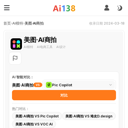
首页
›
AI模特
›
美图·AI商拍
收录日期 2024-03-18
美图·AI商拍
AI模特
AI电商工具
AI设计
·
·
AI 智能对比：
选
美图·AI商拍
Pic Copilot
VS
择
对比
对
比
热门对比：
工
美图·AI商拍 VS Pic Copilot
美图·AI商拍 VS 堆友D.design
具
美图·AI商拍 VS VOC AI