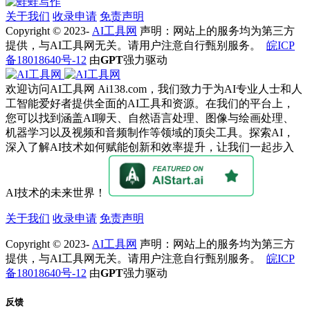
即
梦
关于我们
收录申请
免责声明
AI
Copyright © 2023-
AI工具网
声明：网站上的服务均为第三方
VS
提供，与AI工具网无关。请用户注意自行甄别服务。
皖ICP
Lumen5：
备18018640号-12
由
GPT
强力驱动
功
能、
欢迎访问AI工具网 Ai138.com，我们致力于为AI专业人士和人
价
工智能爱好者提供全面的AI工具和资源。在我们的平台上，
格、
您可以找到涵盖AI聊天、自然语言处理、图像与绘画处理、
优
机器学习以及视频和音频制作等领域的顶尖工具。探索AI，
缺
深入了解AI技术如何赋能创新和效率提升，让我们一起步入
点
对
比
AI技术的未来世界！
关于我们
收录申请
免责声明
Copyright © 2023-
AI工具网
声明：网站上的服务均为第三方
提供，与AI工具网无关。请用户注意自行甄别服务。
皖ICP
备18018640号-12
由
GPT
强力驱动
反馈