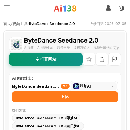
首页
›
视频工具
›
ByteDance Seedance 2.0
收录日期 2026-07-05
ByteDance Seedance 2.0
AI视频
AI视频生成
唇音同步
多模态输入
视频导出格式
角色一致
更多
·
·
·
·
·
打开网站
AI 智能对比：
选
ByteDance Seedance 2.0
即梦AI
VS
择
对比
对
比
热门对比：
工
ByteDance Seedance 2.0 VS 即梦AI
具
ByteDance Seedance 2.0 VS 白日梦AI