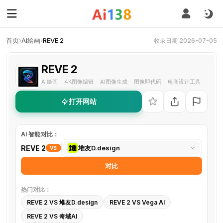
首页
›
AI绘画
›
REVE 2
收录日期 2026-07-05
REVE 2
AI绘画
4K图像编辑
AI图像生成
图像即代码
电商设计工具
·
·
·
·
打开网站
AI 智能对比：
选
REVE 2
堆友D.design
VS
择
对比
对
比
热门对比：
工
REVE 2 VS 堆友D.design
REVE 2 VS Vega AI
具
REVE 2 VS 奇域AI