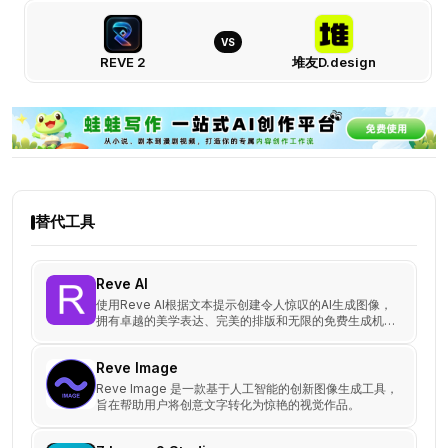
VS
REVE 2
堆友D.design
REVE
2
VS
堆
友
D.design：
替代工具
功
能、
价
Reve AI
格、
使用Reve AI根据文本提示创建令人惊叹的AI生成图像，
拥有卓越的美学表达、完美的排版和无限的免费生成机
优
会。
缺
Reve Image
点
Reve Image 是一款基于人工智能的创新图像生成工具，
对
旨在帮助用户将创意文字转化为惊艳的视觉作品。
比